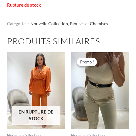
Rupture de stock
Catégories :
Nouvelle Collection
,
Blouses et Chemises
PRODUITS SIMILAIRES
Le
Le
prix
prix
Promo !
Promo !
initial
actuel
était :
est :
€25,00.
€15,00.
EN RUPTURE DE
STOCK
Nouvelle Collection
Nouvelle Collection