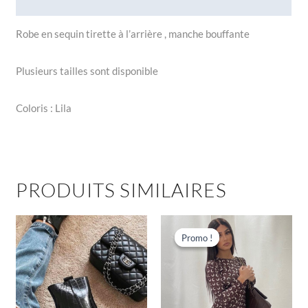
Informations complémentaires
Robe en sequin tirette à l’arrière , manche bouffante
Plusieurs tailles sont disponible
Coloris : Lila
PRODUITS SIMILAIRES
Le
Le
Ce
prix
prix
produit
Promo !
Promo !
initial
actuel
a
était :
est :
€34,00.
€15,00.
plusieu
variatio
Les