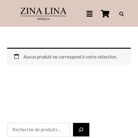
Aller
R
Menu
au
e
contenu
c
h
e
r
c
h
Aucun produit ne correspond à votre sélection.
e