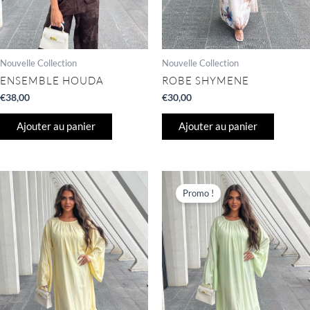
Nouvelle Collection
Nouvelle Collection
ENSEMBLE HOUDA
ROBE SHYMENE
€
38,00
€
30,00
Ajouter au panier
Ajouter au panier
Le
Le
prix
prix
Promo !
initial
actuel
était :
est :
€23,00.
€20,00.