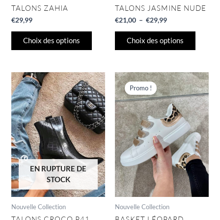
du
du
TALONS ZAHIA
TALONS JASMINE NUDE
produit
produit
€
29,99
€
21,00
–
€
29,99
Choix des options
Choix des options
Le
Le
Ce
prix
prix
produit
Promo !
initial
actuel
a
était :
est :
€23,00.
€14,00.
plusieu
variatio
Les
options
peuven
être
EN RUPTURE DE
choisie
STOCK
sur
la
page
Nouvelle Collection
Nouvelle Collection
du
TALONS CROCO P41
BASKET LÉOPARD