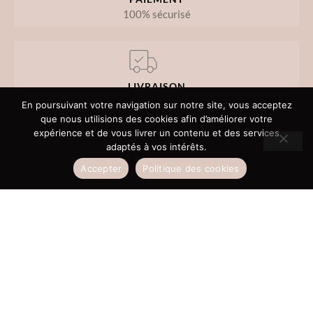
100% sécurisé
LIVRAISON
point de retrait ou domicile
En poursuivant votre navigation sur notre site, vous acceptez
que nous utilisions des cookies afin d’améliorer votre
expérience et de vous livrer un contenu et des services
adaptés à vos intérêts.
Accepter
Politique des cookies
LIIVRAISON OFFERTE
à partir de 150€ d’achat
SERVICE
après-vente