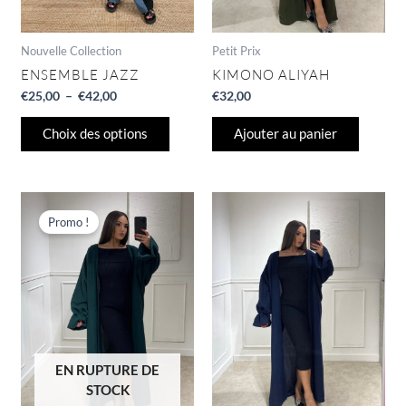
sur
la
page
Nouvelle Collection
Petit Prix
du
ENSEMBLE JAZZ
KIMONO ALIYAH
produit
€
25,00
–
€
42,00
€
32,00
Choix des options
Ajouter au panier
Le
Le
prix
prix
Promo !
initial
actuel
était :
est :
€32,00.
€25,00.
EN RUPTURE DE
STOCK