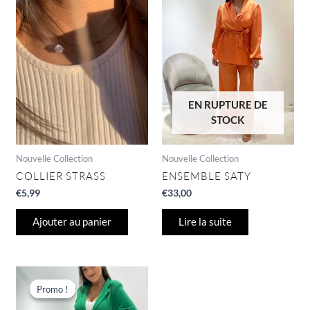
EN RUPTURE DE
STOCK
Nouvelle Collection
Nouvelle Collection
COLLIER STRASS
ENSEMBLE SATY
€
5,99
€
33,00
Ajouter au panier
Lire la suite
Le
Le
prix
prix
Promo !
Promo !
initial
actuel
était :
est :