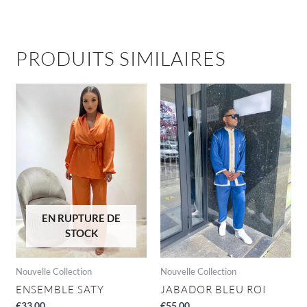
PRODUITS SIMILAIRES
Ce
produit
a
plusieu
variatio
Les
options
peuven
être
EN RUPTURE DE
choisie
STOCK
sur
la
page
Nouvelle Collection
Nouvelle Collection
du
ENSEMBLE SATY
JABADOR BLEU ROI
produit
€
33,00
€
55,00