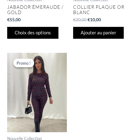
du
JABADOR ÉMERAUDE /
COLLIER PLAQUE OR
GOLD
BLANC
produit
€
55,00
€
20,00
€
10,00
Choix des options
Ajouter au panier
Le
Le
Ce
prix
prix
produit
Promo !
Promo !
initial
actuel
a
était :
est :
€34,00.
€15,00.
plusieurs
variations.
Les
options
peuvent
être
choisies
sur
la
page
Nouvelle Collection