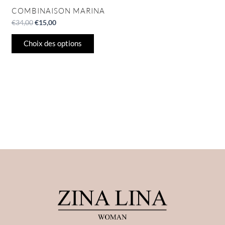
du
COMBINAISON MARINA
produit
€
34,00
€
15,00
Choix des options