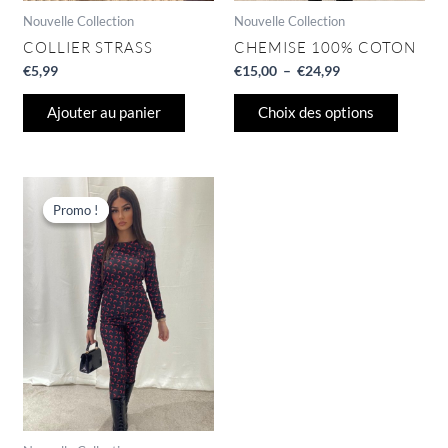
page
Nouvelle Collection
Nouvelle Collection
du
COLLIER STRASS
CHEMISE 100% COTON
produit
€
5,99
€
15,00
–
€
24,99
Ajouter au panier
Choix des options
Le
Le
Ce
prix
prix
produit
Promo !
Promo !
initial
actuel
a
était :
est :
€34,00.
€15,00.
plusieurs
variations.
Les
options
peuvent
être
choisies
sur
la