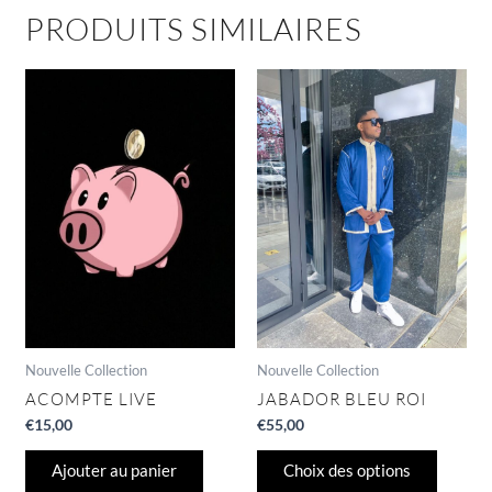
PRODUITS SIMILAIRES
Ce
produit
a
plusieu
variatio
Les
options
peuven
être
choisie
sur
la
page
Nouvelle Collection
Nouvelle Collection
du
ACOMPTE LIVE
JABADOR BLEU ROI
produit
€
15,00
€
55,00
Ajouter au panier
Choix des options