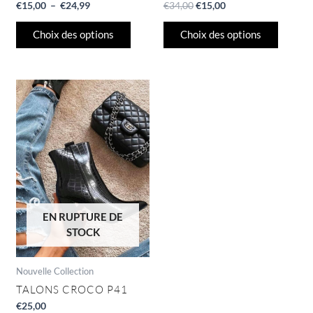
produit
produit
€
15,00
–
€
24,99
€
34,00
€
15,00
Choix des options
Choix des options
EN RUPTURE DE
STOCK
Nouvelle Collection
TALONS CROCO P41
€
25,00