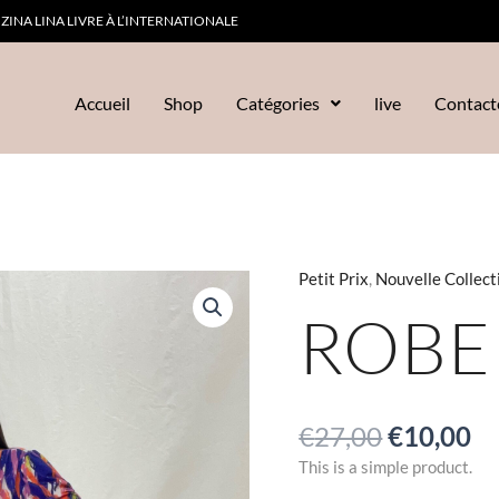
ZINA LINA LIVRE À L’INTERNATIONALE
Accueil
Shop
Catégories
live
Contact
Le
Le
Petit Prix
,
Nouvelle Collect
prix
pr
ROBE
initial
ac
était :
es
€27,00.
€1
€
27,00
€
10,00
This is a simple product.