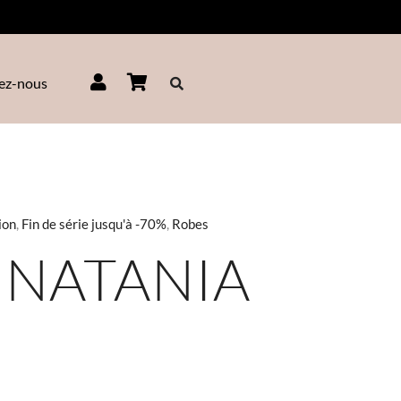
ez-nous
ion
,
Fin de série jusqu'à -70%
,
Robes
ix
 NATANIA
tuel
t :
0,00.