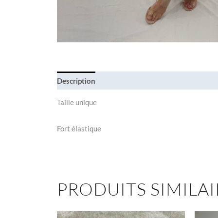
Description
Informations complémentaires
Taille unique
Fort élastique
PRODUITS SIMILAI
Le
Le
Ce