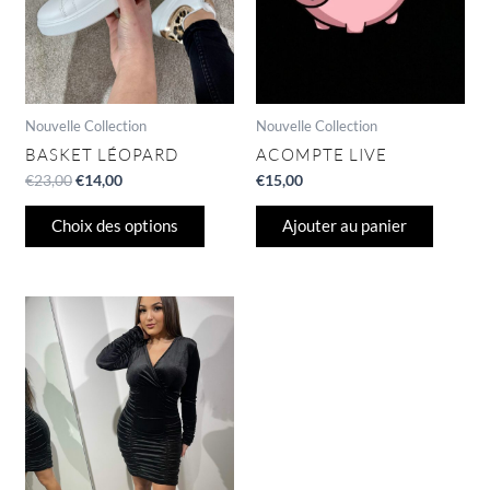
peuvent
être
choisies
sur
la
page
Nouvelle Collection
Nouvelle Collection
du
BASKET LÉOPARD
ACOMPTE LIVE
produit
€
23,00
€
14,00
€
15,00
Choix des options
Ajouter au panier