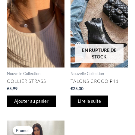
EN RUPTURE DE
STOCK
Nouvelle Collection
Nouvelle Collection
COLLIER STRASS
TALONS CROCO P41
€
5,99
€
25,00
Ajouter au panier
Lire la suite
Le
Le
Ce
prix
prix
produit
Promo !
Promo !
initial
actuel