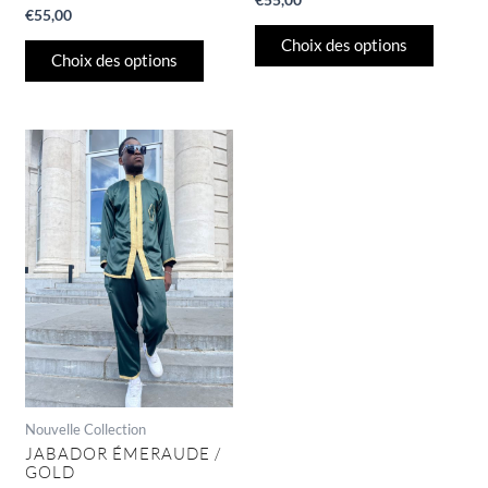
€
55,00
Choix des options
Choix des options
Ce
produit
a
plusieurs
variations.
Les
options
peuvent
être
choisies
sur
la
page
Nouvelle Collection
du
JABADOR ÉMERAUDE /
GOLD
produit