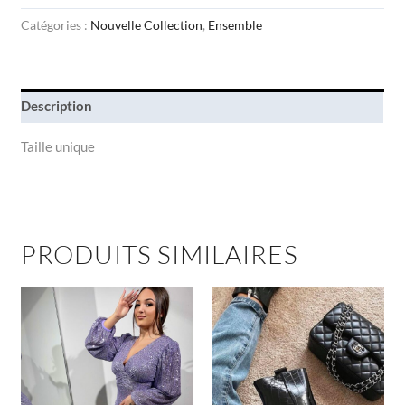
Catégories :
Nouvelle Collection
,
Ensemble
Description
Taille unique
PRODUITS SIMILAIRES
Ce
produit
a
plusieurs
variations.
Les