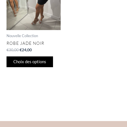
peuvent
être
choisies
sur
la
page
Nouvelle Collection
du
ROBE JADE NOIR
produit
€
30,00
€
24,00
Choix des options