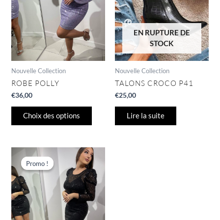
options
peuvent
être
EN RUPTURE DE
choisies
STOCK
sur
la
page
Nouvelle Collection
Nouvelle Collection
du
ROBE POLLY
TALONS CROCO P41
produit
€
36,00
€
25,00
Choix des options
Lire la suite
Le
Le
Ce
prix
prix
produit
Promo !
Promo !
initial
actuel
a
était :
est :
€30,00.
€24,00.
plusieurs
variations.
Les
options