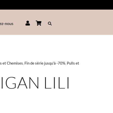
ez-nous
s et Chemises
,
Fin de série jusqu'à -70%
,
Pulls et
ix
tuel
GAN LILI
t :
5,00.