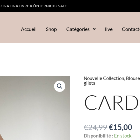
ZINA LINA LIVRE À L’INTERNATIONALE
Accueil
Shop
Catégories
live
Contact
Le
Le
Nouvelle Collection
,
Blouse
quantité
gilets
prix
pr
de
initial
ac
CARDI
Cardigan
était :
es
Lili
€24,99.
€1
€
24,99
€
15,00
Disponibilité :
En stock