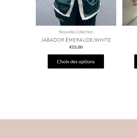
page
du
produit
Nouvelle Collection
JABADOR ÉMERAUDE/WHITE
€
55,00
Choix des options