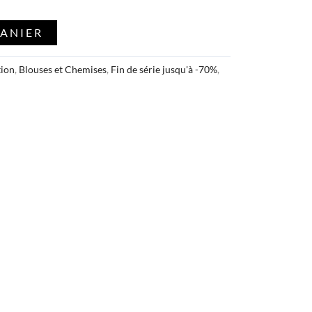
PANIER
tion
,
Blouses et Chemises
,
Fin de série jusqu'à -70%
,