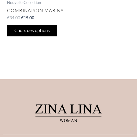
page
Nouvelle Collection
du
COMBINAISON MARINA
produit
€
34,00
€
15,00
Choix des options