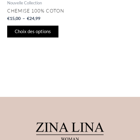
page
Nouvelle Collection
du
CHEMISE 100% COTON
produit
€
15,00
–
€
24,99
Choix des options