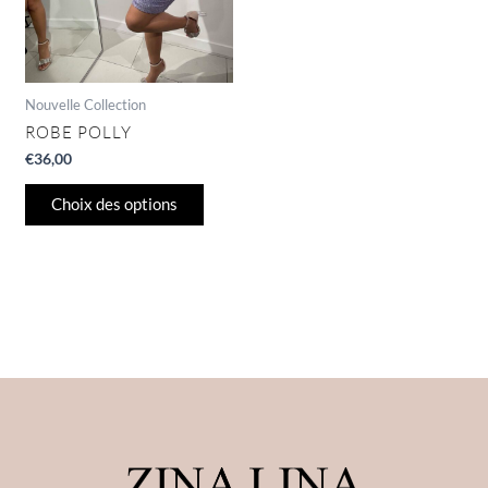
être
choisies
sur
la
page
Nouvelle Collection
du
ROBE POLLY
produit
€
36,00
Choix des options