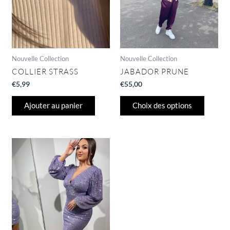
peuven
être
choisie
sur
la
page
Nouvelle Collection
Nouvelle Collection
du
COLLIER STRASS
JABADOR PRUNE
produit
€
5,99
€
55,00
Ajouter au panier
Choix des options
Ce
produit
a
plusieurs
variations.
Les
options
peuvent