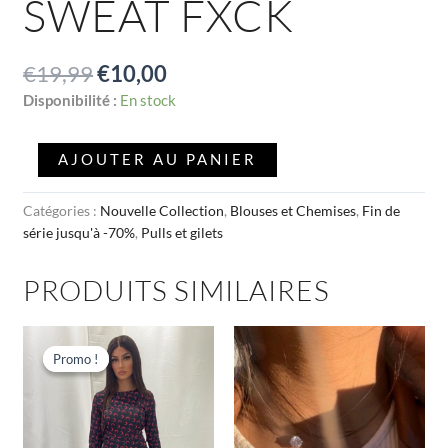
SWEAT FXCK
€
19,99
€
10,00
Disponibilité :
En stock
AJOUTER AU PANIER
Catégories :
Nouvelle Collection
,
Blouses et Chemises
,
Fin de
série jusqu'à -70%
,
Pulls et gilets
PRODUITS SIMILAIRES
Le
Le
Ce
prix
prix
produit
Promo !
Promo !
initial
actuel
a
était :
est :
€34,00.
€15,00.
plusieurs
variations.
Les