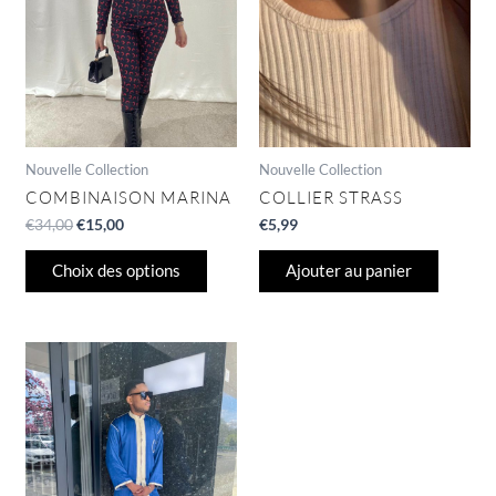
options
peuvent
être
choisies
sur
la
page
Nouvelle Collection
Nouvelle Collection
du
COMBINAISON MARINA
COLLIER STRASS
produit
€
34,00
€
15,00
€
5,99
Choix des options
Ajouter au panier
Ce
produit
a
plusieurs
variations.
Les