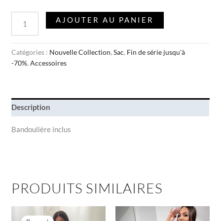
AJOUTER AU PANIER
Catégories :
Nouvelle Collection
,
Sac
,
Fin de série jusqu'à
-70%
,
Accessoires
Description
Bandoulière inclus
PRODUITS SIMILAIRES
Le
Le
Ce
Ce
prix
prix