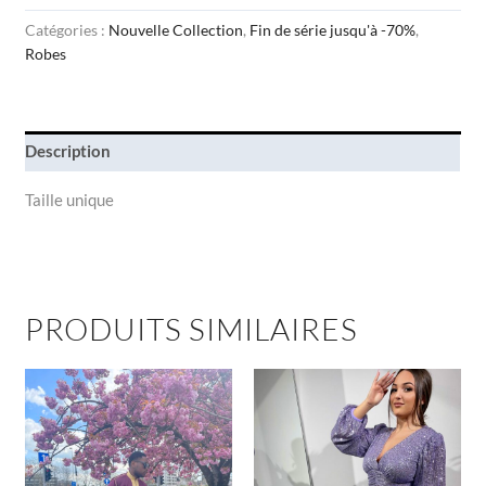
Catégories :
Nouvelle Collection
,
Fin de série jusqu'à -70%
,
Robes
Description
Taille unique
PRODUITS SIMILAIRES
Ce
Ce
produit
produit
a
a
plusieurs
plusieu
variations.
variatio