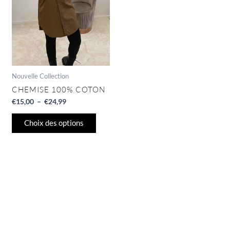
options
peuvent
être
choisies
sur
la
page
Nouvelle Collection
du
CHEMISE 100% COTON
produit
€
15,00
–
€
24,99
Choix des options