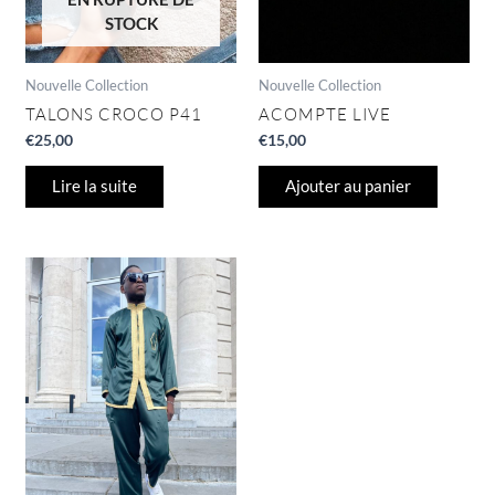
STOCK
Nouvelle Collection
Nouvelle Collection
TALONS CROCO P41
ACOMPTE LIVE
€
25,00
€
15,00
Lire la suite
Ajouter au panier
Ce
produit
a
plusieurs
variations.
Les
options
peuvent
être
choisies