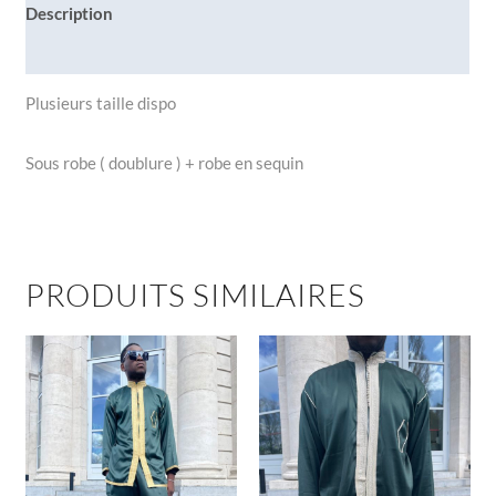
Description
Informations complémentaires
Plusieurs taille dispo
Sous robe ( doublure ) + robe en sequin
PRODUITS SIMILAIRES
Ce
Ce
produit
produit
a
a
plusieurs
plusieu
variations.
variatio
Les
Les
options
options