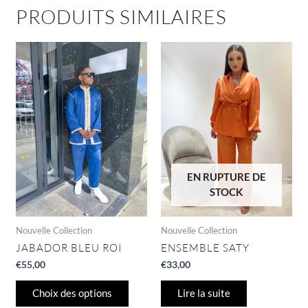
PRODUITS SIMILAIRES
Ce
produit
a
plusieurs
variations.
Les
options
peuvent
être
EN RUPTURE DE
choisies
STOCK
sur
la
page
Nouvelle Collection
Nouvelle Collection
du
JABADOR BLEU ROI
ENSEMBLE SATY
produit
€
55,00
€
33,00
Choix des options
Lire la suite