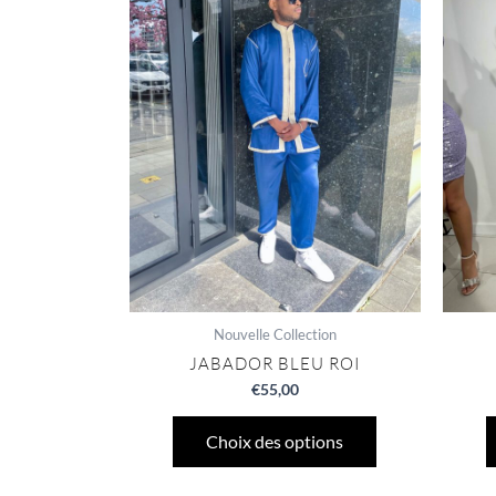
plusieurs
variations.
Les
options
peuvent
être
choisies
sur
la
page
du
produit
Nouvelle Collection
JABADOR BLEU ROI
€
55,00
Choix des options