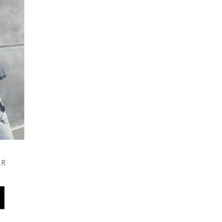
plusieurs
variations.
Les
options
peuvent
être
choisies
sur
la
page
du
produit
ER