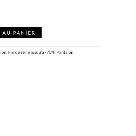
 AU PANIER
tion
,
Fin de série jusqu'à -70%
,
Pantalon