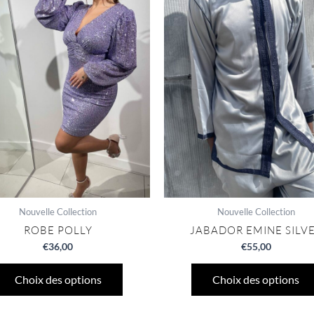
plusieurs
variations.
Les
options
peuvent
être
choisies
sur
la
page
du
produit
Nouvelle Collection
Nouvelle Collection
ROBE POLLY
JABADOR EMINE SILV
€
36,00
€
55,00
Choix des options
Choix des options