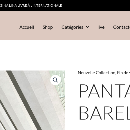
ZINA LINA LIVRE À L’INTERNATIONALE
Accueil
Shop
Catégories
live
Contact
Le
Le
Nouvelle Collection
,
Fin de
quantité
prix
pr
de
PANT
initial
ac
Pantalon
était :
es
barel
€23,99.
€2
BARE