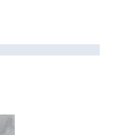
Ce
produit
a