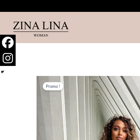
Aller
au
contenu
Promo !