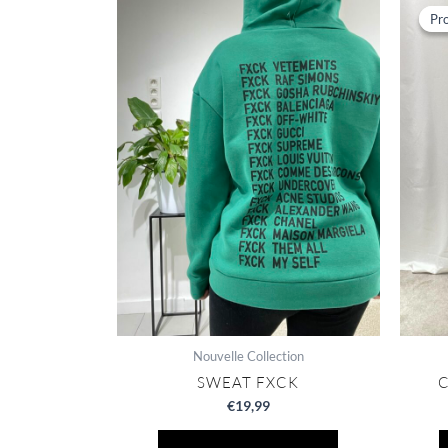
Pr
Pr
Nouvelle Collection
SWEAT FXCK
€
19,99