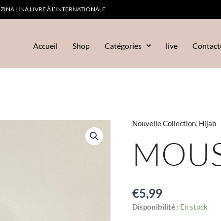
ZINA LINA LIVRE À L’INTERNATIONALE
Accueil
Shop
Catégories
live
Contact
Nouvelle Collection
,
Hijab
quantité
de
MOUS
Mousseline
€
5,99
Disponibilité :
En stock