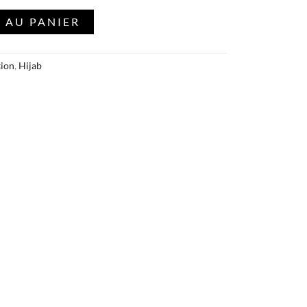
 AU PANIER
tion
,
Hijab