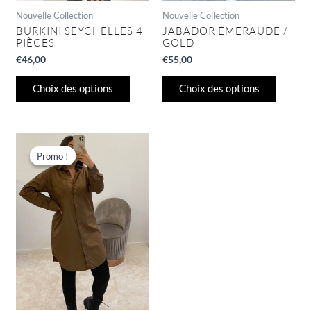
page
page
Nouvelle Collection
Nouvelle Collection
du
du
BURKINI SEYCHELLES 4
JABADOR ÉMERAUDE /
PIÈCES
GOLD
produit
produit
€
46,00
€
55,00
Choix des options
Choix des options
Plage
Ce
de
produit
Promo !
Promo !
prix :
a
€15,00
à
plusieurs
€24,99
variations.
Les
options
peuvent
être
choisies
sur
la