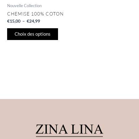
page
Nouvelle Collection
du
CHEMISE 100% COTON
produit
€
15,00
–
€
24,99
Choix des options