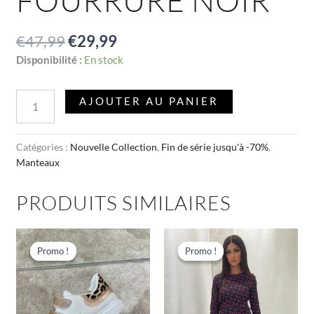
€
47,99
€
29,99
Disponibilité :
En stock
AJOUTER AU PANIER
Catégories :
Nouvelle Collection
,
Fin de série jusqu'à -70%
,
Manteaux
PRODUITS SIMILAIRES
Le
Le
Le
Le
Ce
Ce
prix
prix
prix
prix
produit
produit
Promo !
Promo !
Promo !
Promo !
initial
actuel
initial
actuel
a
a
était :
est :
était :
est :
€23,00.
€14,00.
plusieurs
€34,00.
€15,00.
plusieu
variations.
variatio
Les
Les