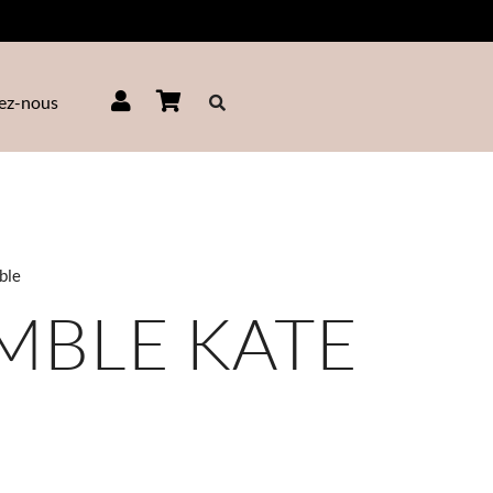
ez-nous
ble
MBLE KATE