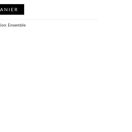
PANIER
tion
,
Ensemble