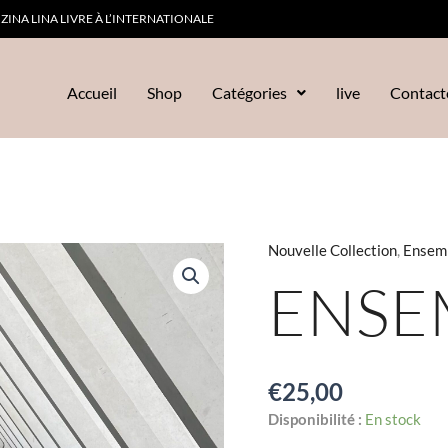
ZINA LINA LIVRE À L’INTERNATIONALE
Accueil
Shop
Catégories
live
Contact
Nouvelle Collection
,
Ensem
quantité
de
ENSE
Ensemble
Kate
€
25,00
Disponibilité :
En stock