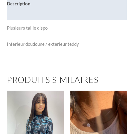
Description
Informations complémentaires
Plusieurs taille dispo
Interieur doudoune / exterieur teddy
PRODUITS SIMILAIRES
Ce
produit
a
plusieurs
variations.
Les
options