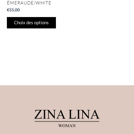
ÉMERAUDE/WHITE
produit
€
55,00
Choix des options