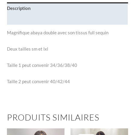
Description
Informations complémentaires
Magnifique abaya double avec son tissus full sequin
Deux tailles sm et lxl
Taille 1 peut convenir 34/36/38/40
Taille 2 peut convenir 40/42/44
PRODUITS SIMILAIRES
Le
Le
Ce
Ce